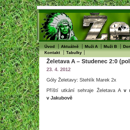
Úvod
Aktuálně
Muži A
Muži B
Dor
Kontakt
Tabulky
Želetava A – Studenec 2:0 (po
23. 4. 2012
Góly Želetavy: Stehlík Marek 2x
Příští utkání sehraje Želetava A
v 
v Jakubově