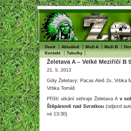
Úvod
Aktuálně
Muži A
Muži B
Dor
Kontakt
Tabulky
Želetava A – Velké Meziříčí B 
21. 5. 2013
Góly Želetavy: Pacas Aleš 2x, Vrbka M
Vrbka Tomáš
Příští utkání sehraje Želetava A
v so
Štěpánově nad Svratkou
(odjezd aut
ve 13:30)