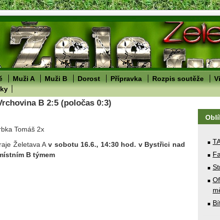
ě
Muži A
Muži B
Dorost
Přípravka
Rozpis soutěže
V
lky
Vrchovina B 2:5 (poločas 0:3)
Obl
Vrbka Tomáš 2x
T
hraje Želetava A
v sobotu 16.6., 14:30 hod. v Bystřici nad
Fa
místním B týmem
St
Of
mě
Bí