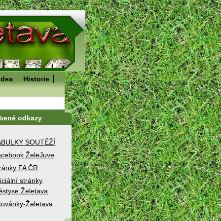
idea
Historie
íbené odkazy
ABULKY SOUTĚŽÍ
cebook ŽeleJuve
ránky FA ČR
iciální stránky
styse Želetava
továnky-Želetava