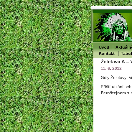
Úvod
Aktuáln
Kontakt
Tabu
Želetava A – 
11. 6. 2012
Góly Želetavy: 
Příští utkání se
Pernštejnem s 