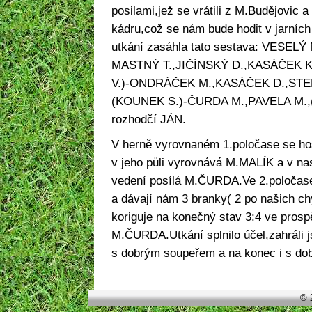
posilami,jež se vrátili z M.Budějovic a 
kádru,což se nám bude hodit v jarních 
utkání zasáhla tato sestava: VESEL
MASTNÝ T.,JIČÍNSKÝ D.,KASÁČEK K
V.)-ONDRÁČEK M.,KASÁČEK D.,STEH
(KOUNEK S.)-ČURDA M.,PAVELA M.,(DA
rozhodčí JÁN.
V herně vyrovnaném 1.poločase se hos
v jeho půli vyrovnává M.MALÍK a v n
vedení posílá M.ČURDA.Ve 2.poločase 
a dávají nám 3 branky( 2 po našich c
koriguje na konečný stav 3:4 ve prosp
M.ČURDA.Utkání splnilo účel,zahráli j
s dobrým soupeřem a na konec i s do
© 