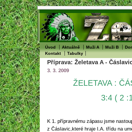
Úvod
Aktuálně
Muži A
Muži B
Dor
Kontakt
Tabulky
Příprava: Želetava A - Čáslavi
3. 3. 2009
ŽELETAVA : ČÁ
3:4 ( 2 :
K 1. přípravnému zápasu jsme nastoupi
z Čáslavic,které hraje I.A. třídu na um