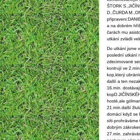
ŠTORK S.,JIČÍ
D.,ČURDA M.,O
připraveni:DAN
a na dobrém hřiš
čarách mu asist
utkání zvládli ve
Do utkání jsme v
poslední utkání 
zdecimované ses
kontrují ve 2.mi
kop,který ubrán
další a ten nez
16.min. dostávaj
kopD.JIČÍNSKÉHO
hosté,ale gólm
21.min.další žlu
domácí když se h
síti-prohráváme 
dobrým zákrokem
27.min. zahrává