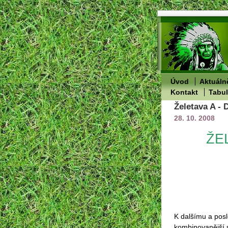
Úvod
Aktuáln
Kontakt
Tabu
Želetava A -
28. 10. 2008
ŽE
K dalšímu a posl
kombinovanější 