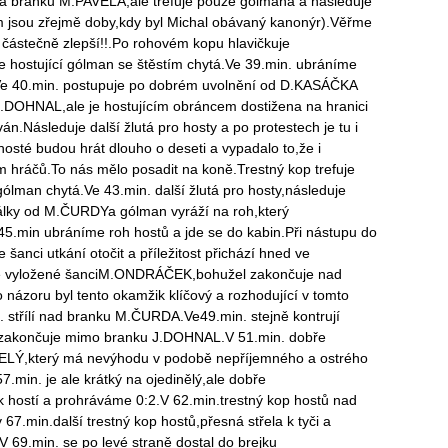
a branku M.PAVELA,ale trefuje pouze gólmana a následuje
m jsou zřejmě doby,kdy byl Michal obávaný kanonýr).Věřme
 částečně zlepší!!.Po rohovém kopu hlavičkuje
hostující gólman se štěstím chytá.Ve 39.min. ubráníme
.Ve 40.min. postupuje po dobrém uvolnění od D.KASÁČKA
.DOHNAL,ale je hostujícím obráncem dostižena na hranici
án.Následuje další žlutá pro hosty a po protestech je tu i
hosté budou hrát dlouho o deseti a vypadalo to,že i
 hráčů.To nás mělo posadit na koně.Trestný kop trefuje
 gólman chytá.Ve 43.min. další žlutá pro hosty,následuje
dálky od M.ČURDYa gólman vyráží na roh,který
5.min ubráníme roh hostů a jde se do kabin.Při nástupu do
 šanci utkání otočit a příležitost přichází hned ve
ve vyložené šanciM.ONDRÁČEK,bohužel zakončuje nad
názoru byl tento okamžik klíčový a rozhodující v tomto
. střílí nad branku M.ČURDA.Ve49.min. stejně kontrují
 zakončuje mimo branku J.DOHNAL.V 51.min. dobře
ELÝ,který má nevýhodu v podobě nepříjemného a ostrého
7.min. je ale krátký na ojedinělý,ale dobře
k hostí a prohráváme 0:2.V 62.min.trestný kop hostů nad
 67.min.další trestný kop hostů,přesná střela k tyči a
 69.min. se po levé straně dostal do brejku