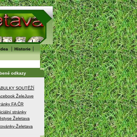
idea
Historie
íbené odkazy
ABULKY SOUTĚŽÍ
cebook ŽeleJuve
ránky FA ČR
iciální stránky
styse Želetava
továnky-Želetava