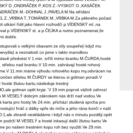
NSKÝ D.,ONDRÁČEK P.,KOS Z.-VYSKOT O.,KASÁČEK
NDRÁČEK M.-DOHNAL J.,PAVELA M.Na střídání
IEL Z.,VRBKA T.,TOMÁNEK M.,VRBKA M.Za pěkného počasí
ti utkání řídil jako hlavní rozhodčí p.VÍDENSKÝ ml.,na
oval p.VÍDENSKÝ st. a p.ČEJKA a nutno poznamenat,že
lmi dobře.
stupovali s velkými obavami ze síly soupeře(i když mu
nevyšla) a neznalostí co jsme v takto marodkou
tavě předvést.V 1.min. srřílí mimo branku M.ČURDA,hosté
n. střelou nad branku.V 10.min. zahrávají hosté rohový
íme.V 11.min.máme výhodu rohového kopu my,odvrácen na
akončen střelou M.ČURDY se kterou si gólman poradí.V
í hosté žlutou kartu,následuje trestný
,ale golman opět kryje.´V 19.min.poprvé vážně zahrozí
an M.VESELÝ dobrým zákrokem nás drží nad vodou.Ve
tá karta pro hosty.Ve 24.min. přichází studená sprcha pro
ostující hráč z dálky opře do míče a jeho rána končí v naší
0:1,ale zbraně neskládáme i když nás o minutu později opět
 podrží M.VESELÝ a hosté inkasují další žlutou kartu.Ve
me po našem trestném kopu roh bez využití.Ve 29.min.