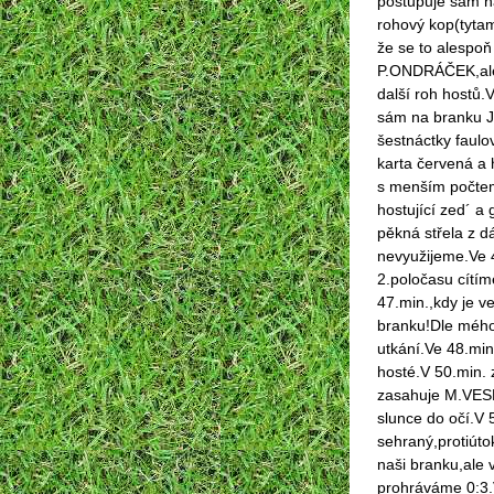
postupuje sám n
rohový kop(tyta
že se to alespoň
P.ONDRÁČEK,ale 
další roh hostů
sám na branku J
šestnáctky faulov
karta červená a 
s menším počtem
hostující zed´ a
pěkná střela z 
nevyužijeme.Ve 4
2.poločasu cítíme
47.min.,kdy je 
branku!Dle mého 
utkání.Ve 48.min
hosté.V 50.min.
zasahuje M.VES
slunce do očí.V 5
sehraný,protiúto
naši branku,ale v
prohráváme 0:3.V