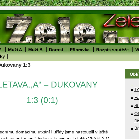
ě
Muži A
Muži B
Dorost
Přípravka
Rozpis soutěže
V
lky
 Dukovany 1:3
Obl
LETAVA,,A“ – DUKOVANY
T
Fa
1:3 (0:1)
St
Of
mě
Bí
ednímu domácímu utkání II.třídy jsme nastoupili v ještě
sestavě než minulý týden a ta vypasala takto:VESELÝ M.-