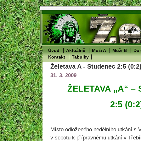
Úvod
Aktuálně
Muži A
Muži B
Dor
Kontakt
Tabulky
Želetava A - Studenec 2:5 (0:2
31. 3. 2009
ŽELETAVA „A“ –
2:5 (0:2
Místo odloženého nedělního utkání s Vl
v sobotu k přípravnému utkání v Třebí