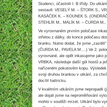
Studenci, účastnili I. B třídy. Do utkán
sestavě: VESELÝ M. – ŠTORK S., VR
KASÁČEK K. – KOUNEK S. (ONDRÁČ
STEHLÍK M., MALÍK M. – ČURDA M.,
Ve vyrovnaném prvním poločase inkas
střelou z dálky, do konce poločasu do
branku. Nutno dodat, že jsme „zazdili“ 
(ČURDA M., PAVELA M….) Ve 2. poloča
vyrovnané, ale opět inkasujeme jako pr
VRBKA, následuje další gól hostů a je
nařízeném pokutovém kopu. Výsledek
svoji druhou brankou v utkání, za chv
docílil hattricku.
V kvalitním utkáním jsme nepropadli (
ale dojali jsme na neproměňování vylo
mohlo v soutěži mrzet. Utkání bylo v