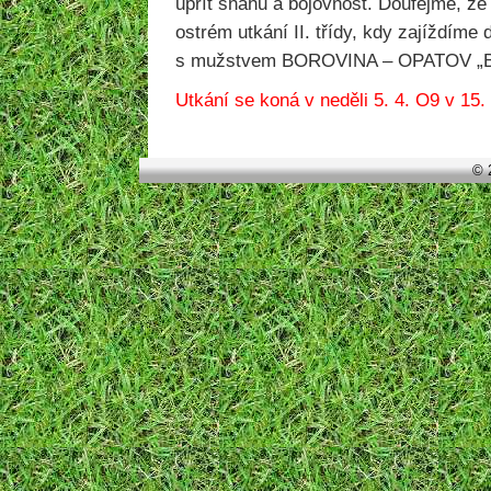
upřít snahu a bojovnost. Doufejme, že 
ostrém utkání II. třídy, kdy zajíždíme
s mužstvem BOROVINA – OPATOV „B
Utkání se koná v neděli 5. 4. O9 v 15.
© 