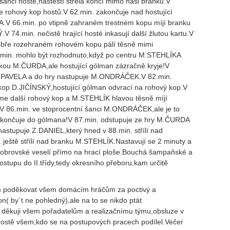
nci hosté,naštěstí střela končí mimo naši branku.V
 rohový kop hostů.V 62.min. zakončuje nad hostující
V 66.min. po vtipně zahraném trestném kopu míjí branku
V 74.min. nečistě hrající hosté inkasují další žlutou kartu.V
obře rozehraném rohovém kopu pálí těsně mimi
in. mohlo být rozhodnuto,když po centru M.STEHLÍKA
čkou M.ČURDA,ale hostující gólman zázračně kryje!V
M.PAVELA a do hry nastupuje M.ONDRÁČEK.V 82.min.
 kop D.JIČÍNSKÝ,hostující gólman odvrací na rohový kop.V
me další rohový kop a M.STEHLÍK hlavou těsně míjí
i.V 86.min. ve stoprocentní šanci M.ONDRÁČEK,ale je to
akončuje do gólmana!V 87.min. odstupuje ze hry M.ČURDA
nastupuje Z.DANIEL,který hned v 88.min. střílí nad
 ještě střílí nad branku M.STEHLÍK.Nastavují se 2 minuty a
 obrovské veselí přímo na hrací ploše.Bouchá šampaňské a
postupu do II.třídy,tedy okresního přeboru,kam určitě
poděkovat všem domácím hráčům za poctivý a
( by´t ne pohledný),ale na to se nikdo ptát
děkuji všem pořadatelům a realizačnímu týmu,obsluze v
rostě všem,kdo se na postupových pracech podílel.Večer