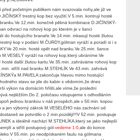
ní před početným publikem nám svazovala nohy,ale již ve
.JIČÍNSKÝ trestný kop bez využití.V 5.min. kontrují hosté
i branku.Ve 12.min. konečně pěkná kombinace D.JIČÍNSKÝ-
n odvrací na rohový kop po kterém je v šanci
í do hostujícího branaře.Ve 14.min. inkasují hosté žlutou
trestný kop v podání M.ČURDY,gólman vyráží a poradí si i s
Y.Ve 20.min. hosté opět nad branku.Ve 25.min. šance
n M.VESELÝ vyráží na rohový kop,který ubráníme.Ve
í hosté další žlutou kartu.Ve 35.min. zahráváme rohový kop
9.min. střílí nad branku M.STEHLÍK.Ve 43.min. zahrává
ČÍNSKÝa M.PAVELA zakončuje hlavou mimo hostující
hodného stavu se jde do kabin s vědomím,že dnes
ší výkon na domácím hřišti,ale víme,že poslední
bývá nejtěžším.Do 2. poločasu vstupujeme s odhodláním
espoň jednou brankou v náš prospěch,ale v 50.min. kopou
p a jen výborný zákrok M.VESELÉHO nás zachrání od
staneš se potvrdilo o 2 min.později!!!V 52.min. postupuje
NEK a ideálně nachází M.STEHLÍKA,který se jako nejlepší
emýlí a střílí postupový gól-
vedeme 1:0
,ale do konce
daleko.V 55.min. po neodpískaném faulu na gólmana