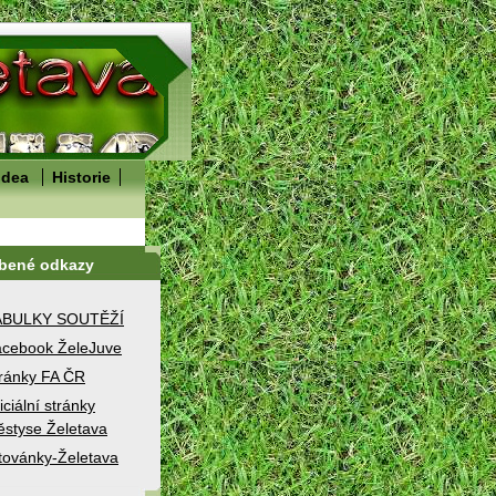
idea
Historie
íbené odkazy
ABULKY SOUTĚŽÍ
cebook ŽeleJuve
ránky FA ČR
iciální stránky
styse Želetava
továnky-Želetava