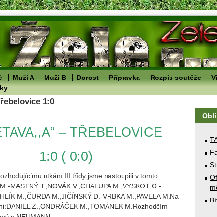
ě
Muži A
Muži B
Dorost
Přípravka
Rozpis soutěže
V
lky
Třebelovice 1:0
Obl
TAVA,,A“ – TŘEBELOVICE
T
Fa
1:0 ( 0:0)
St
ozhodujícímu utkání III.třídy jsme nastoupili v tomto
Of
 M.-MASTNÝ T.,NOVÁK V.,CHALUPA M.,VYSKOT O.-
mě
HLÍK M.,ČURDA M.,JIČÍNSKÝ D.-VRBKA M.,PAVELA M.Na
Bí
aveni:DANIEL Z.,ONDRÁČEK M.,TOMÁNEK M.Rozhodčím
řesný p.NEUMANN.