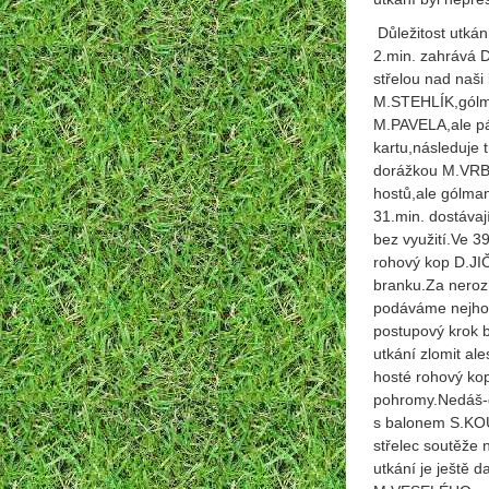
Důležitost utká
2.min. zahrává D
střelou nad naš
M.STEHLÍK,gólma
M.PAVELA,ale pál
kartu,následuje 
dorážkou M.VRBK
hostů,ale gólma
31.min. dostávaj
bez využití.Ve 3
rohový kop D.JI
branku.Za neroz
podáváme nejhor
postupový krok 
utkání zlomit al
hosté rohový ko
pohromy.Nedáš-do
s balonem S.KOU
střelec soutěže n
utkání je ještě 