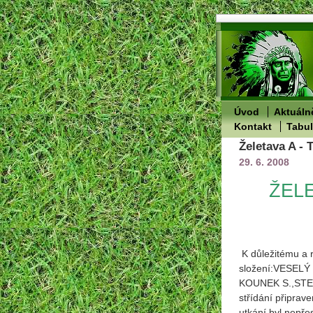
Úvod
Aktuáln
Kontakt
Tabu
Želetava A - 
29. 6. 2008
ŽELE
K důležitému a r
složení:VESELÝ
KOUNEK S.,STE
střídání připr
utkání byl nep