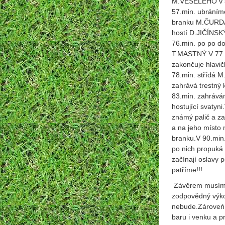
M.VESELÉHO v ša
57.min. ubráníme
branku M.ČURDA.
hostí D.JIČÍNSKÝ.
76.min. po po d
T.MASTNÝ.V 77.m
zakončuje hlavi
78.min. střídá 
zahrává trestný
83.min. zahrává
hostující svatyn
známý palič a z
a na jeho místo 
branku.V 90.min.
po nich propuká
začínají oslavy 
patříme!!!
Závěrem musím 
zodpovědný výkon
nebude.Zároveń 
baru i venku a p