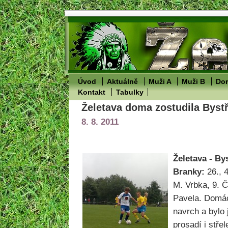
Úvod
Aktuálně
Muži A
Muži B
Dor
Kontakt
Tabulky
Želetava doma zostudila Bystř
8. 8. 2011
Želetava - Bys
Branky:
26., 4
M. Vrbka, 9. Č
Pavela. Domác
navrch a bylo 
prosadí i stře