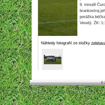
9. minutě Čurd
brankostroj.je
porážka béčka
Veselý. ŽK: 1:
Náhledy fotografií ze složky
zeletava
© 