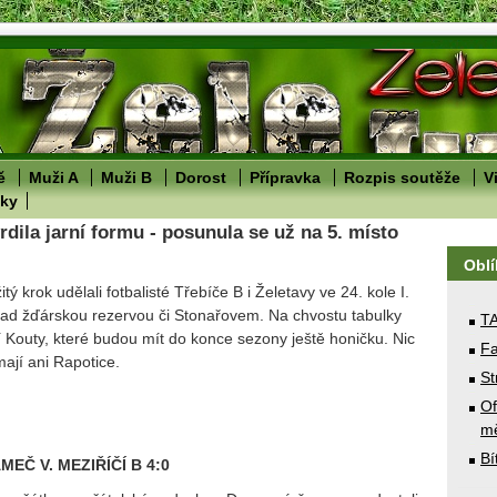
ě
Muži A
Muži B
Dorost
Přípravka
Rozpis soutěže
V
lky
rdila jarní formu - posunula se už na 5. místo
Obl
itý krok udělali fotbalisté Třebíče B i Želetavy ve 24. kole I.
nad žďárskou rezervou či Stonařovem. Na chvostu tabulky
T
í Kouty, které budou mít do konce sezony ještě honičku. Nic
Fa
mají ani Rapotice.
St
Of
mě
Bí
EČ V. MEZIŘÍČÍ B 4:0