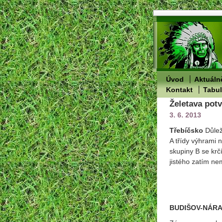
Úvod
Aktuáln
Kontakt
Tabu
Želetava potv
3. 6. 2013
Třebíčsko
Důlež
A třídy výhrami 
skupiny B se krč
jistého zatím ne
BUDIŠOV-NÁRAM