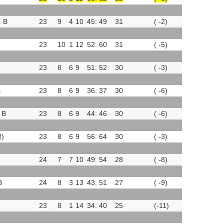
. B
23
9
4
10
45: 49
31
( -2)
23
10
1
12
52: 60
31
( -5)
23
8
6
9
51: 52
30
( -3)
B
23
8
6
9
36: 37
30
( -6)
 B
23
8
6
9
44: 46
30
( -6)
R)
23
8
6
9
56: 64
30
( -3)
24
7
7
10
49: 54
28
( -8)
B
24
8
3
13
43: 51
27
( -9)
23
8
1
14
34: 40
25
(-11)