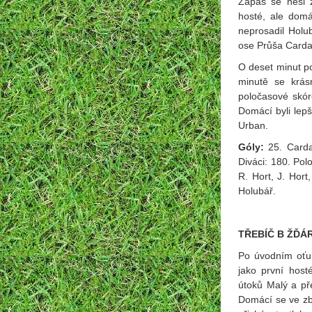
Zápas se nesl 
hosté, ale domá
neprosadil Holu
ose Průša Carda
O deset minut poz
minutě se krás
poločasové skór
Domácí byli lep
Urban.
Góly:
25. Carda,
Diváci: 180. Pol
R. Hort, J. Hort
Holubář.
TŘEBÍČ B ŽĎÁR
Po úvodním oťuk
jako první hos
útoků Malý a pře
Domácí se ve zby