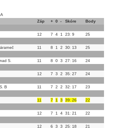
MA
Záp
+
0
-
Skóre
Body
12
7
4
1
23: 9
25
Nárameč
11
8
1
2
30: 13
25
nad S.
11
8
0
3
27: 16
24
12
7
3
2
35: 27
24
S. B
11
7
2
2
32: 17
23
11
7
1
3
39: 26
22
12
7
1
4
31: 21
22
12
6
3
3
25: 18
21