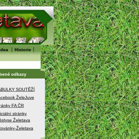
idea
Historie
íbené odkazy
ABULKY SOUTĚŽÍ
cebook ŽeleJuve
ránky FA ČR
iciální stránky
styse Želetava
továnky-Želetava