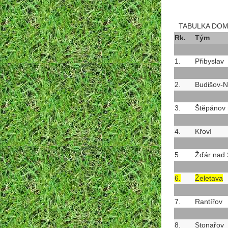
TABULKA DO
Rk.
Tým
1.
Přibyslav
2.
Budišov-
3.
Štěpánov 
4.
Křoví
5.
Žďár nad 
6.
Želetava
7.
Rantířov
8.
Stonařov