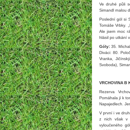
Ve druhé půli s
Simandl malou do
Poslední gól si S
Tomáše Vrbky. „P
Ale jsem moc rá
hlásil po utkání
Góly:
35. Michal
Diváci: 80. Polo
Vranka, Jičínsk
Svoboda), Simand
VRCHOVINA B 
Rezerva Vrchov
Pomáhala jí k tom
Napajedlech. Je
V první i ve dru
z nich však v 
vyloučeného gó