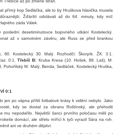
em Třebíče až po změně stran.
al přímý kop Sedláčka, ale to by Hruškova hlavička musela
 důraznější. Žďárští odolávali až do 64. minuty, kdy míč
 Hajného záda Válek.
 poslední desetiminutovce bojovného utkání Kostelecký.
ovnat až v samotném závěru, ale Russ se před brankou
k, 80. Kostelecký 30. Malý. Rozhodčí: Škorpík. ŽK: 3:1.
čas: 0:1.
Třebíč B:
Kruba Kresa (10. Hošek, 88. Laš), M.
, Pohořilský M. Malý, Benda, Sedláček, Kostelecký Hruška,
Í 0:1
o jen po vápna příliš fotbalové krásy k vidění nebylo. Jako
 hosté, kdy se dostal za obranu Roštínský, ale přehodit
e mu nepodařilo. Největší šanci prvního poločasu měli po
okeše domácí, ale střelu mířící k tyči vyrazil Sára na roh.
ěnil ani ve druhém dějství.