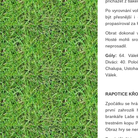
přicházet z tlak
Po vyrovnání vol
být přesnější i
propasíroval za
Obrat dokonal v
Hosté mohli sr
neprosadil.
Góly:
64. Vále
Diváci: 40. Polo
Chalupa, Ustohal
Válek.
RAPOTICE KŘOV
Zpočátku se hrál
první zahrozili
brankáře Laše s
trestném kopu Pr
Obraz hry se nem