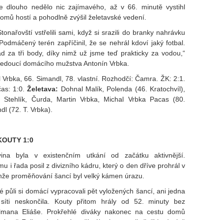
e dlouho nedělo nic zajímavého, až v 66. minutě vystihl
mů hostí a pohodlně zvýšil želetavské vedení.
tonařovští vstřelili sami, když si srazili do branky nahrávku
odmáčený terén zapříčinil, že se nehrál kdoví jaký fotbal.
d za tři body, díky nimž už jsme teď prakticky za vodou,“
 vedoucí domácího mužstva Antonín Vrbka.
 Vrbka, 66. Simandl, 78. vlastní. Rozhodčí: Čamra. ŽK: 2:1.
čas: 1:0.
Želetava:
Dohnal Malík, Polenda (46. Kratochvíl),
ý Stehlík, Čurda, Martin Vrbka, Michal Vrbka Pacas (80.
l (72. T. Vrbka).
KOUTY 1:0
ina byla v existenčním utkání od začátku aktivnější.
u i řada posil z divizního kádru, který o den dříve prohrál v
nže proměňování šancí byl velký kámen úrazu.
hé půli si domácí vypracovali pět vyložených šancí, ani jedna
síti neskončila. Kouty přitom hrály od 52. minuty bez
lmana Eliáše. Prokřehlé diváky nakonec na cestu domů