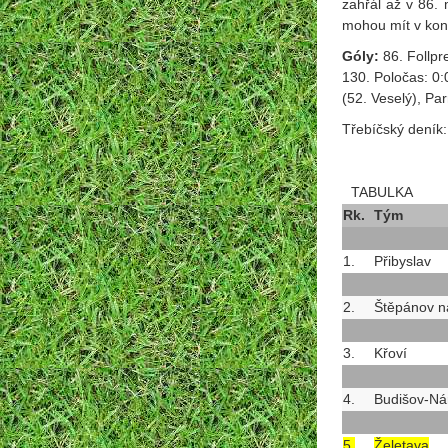
zahřál až v 86. m
mohou mít v kon
Góly:
86. Follpr
130. Poločas: 0:
(52. Veselý), Pa
Třebíčský deník:
TABULKA
Rk.
Tým
1.
Přibyslav
2.
Štěpánov n
3.
Křoví
4.
Budišov-N
5.
Želetava