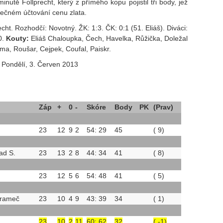
inutě Follprecht, který z přímého kopu pojistil tři body, jež
ečném účtování cenu zlata.
echt. Rozhodčí: Novotný. ŽK: 1:3. ČK: 0:1 (51. Eliáš). Diváci:
0.
Kouty:
Eliáš Chaloupka, Čech, Havelka, Růžička, Doležal
rma, Roušar, Cejpek, Coufal, Paiskr.
 Pondělí, 3. Červen 2013
Záp
+
0
-
Skóre
Body
PK
(Prav)
23
12
9
2
54: 29
45
( 9)
ad S.
23
13
2
8
44: 34
41
( 8)
23
12
5
6
54: 48
41
( 5)
árameč
23
10
4
9
43: 39
34
( 1)
23
10
2
11
60: 62
32
( -1)