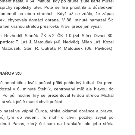
oment nastal v 54. minutě, kdy po druhé žluté kartě musel
prchy rapotický Stér. Poté se hra přiostřila a důsledkem
apomenutí na obou stranách. Když už se zdálo, že zápas
nek, chybovala domácí obrana. V 88. minutě namazal Šic
 ten křížnou střelou přesilovku Křoví přece jen využil.
 Rozhodčí: Staněk. ŽK: 5:2. ČK: 1:0 (54. Stér). Diváci: 80.
potice:
T. Laš J. Matoušek (46. Nedvěd), Milan Laš, Kozel
 Matoušek, Stér, R. Outrata P. Matoušek (86. Pavlíček),
NAŘOV 3:0
ě nenabídlo i kvůli počasí příliš pohledný fotbal. Do první
dostal v 6. minutě Stehlík, centrovaný míč ale hlavou do
. Po půl hodině hry se prezentoval tvrdou střelou Michal
si však ještě musel chvíli počkat.
o našel ve vápně Čurda, Vrbka oklamal obránce a pravou
vůj tým do vedení. To mohl o chvíli později zvýšit po
dnutí Pacas, který šel sám na brankáře, ale jeho střela