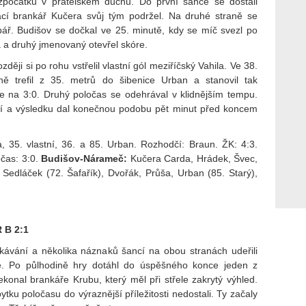
zpočátku v přátelském duchu. Do první šance se dostali
cí brankář Kučera svůj tým podržel. Na druhé straně se
bář. Budišov se dočkal ve 25. minutě, kdy se míč svezl po
 a druhý jmenovaný otevřel skóre.
ději si po rohu vstřelil vlastní gól meziříčský Vahila. Ve 38.
ně trefil z 35. metrů do šibenice Urban a stanovil tak
e na 3:0. Druhý poločas se odehrával v klidnějším tempu.
ší a výsledku dal konečnou podobu pět minut před koncem
 35. vlastní, 36. a 85. Urban. Rozhodčí: Braun. ŽK: 4:3.
očas: 3:0.
Budišov-Nárameč:
Kučera Carda, Hrádek, Švec,
, Sedláček (72. Šafařík), Dvořák, Průša, Urban (85. Starý),
 B 2:1
ávání a několika náznaků šancí na obou stranách udeřili
té. Po půlhodině hry dotáhl do úspěšného konce jeden z
konal brankáře Krubu, který měl při střele zakrytý výhled.
tku poločasu do výraznější příležitosti nedostali. Ty začaly