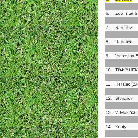
6.
Žďár nad S
7.
Rantířov
8.
Rapotice
9.
Vrchovina 
10.
Třebíč HFK
11.
Herálec (Z
12.
Stonařov
13.
V. Meziřičí 
14.
Kouty