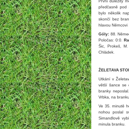
První důležitý m
předčasně pod s
bylo několik n
skončí bez bra
hlavou Němcovi a
Góly:
88. Němec.
Poločas: 0:0.
Ra
Šic, Prokeš, M.
Chládek.
ŽELETAVA STO
Utkání v Želetav
větší šance se 
branky neposlal
Vrbka, na branku 
Ve 35. minutě h
nohou poslal s
Simandlově vybí
minula branku.