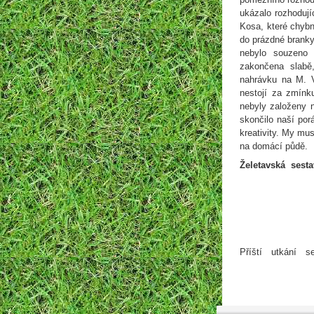
ukázalo rozhodují
Kosa, které chyb
do prázdné branky
nebylo souzeno v
zakončena slabě
nahrávku na M. V
nestojí za zmínk
nebyly založeny 
skončilo naší por
kreativity. My mu
na domácí půdě.
Želetavská sest
Příští utkání 