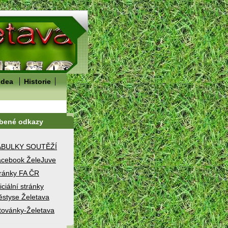
idea
Historie
íbené odkazy
ABULKY SOUTĚŽÍ
cebook ŽeleJuve
ránky FA ČR
iciální stránky
styse Želetava
továnky-Želetava