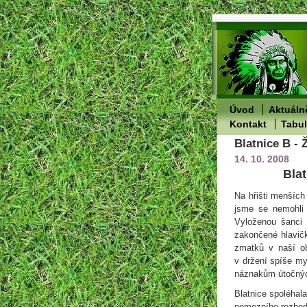
Úvod
Aktuáln
Kontakt
Tabu
Blatnice B - 
14. 10. 2008
Blat
Na hřišti menších
jsme se nemohli 
Vyloženou šanci 
zakončené hlavičk
zmatků v naší ob
v držení spíše my
náznakům útočnýc
Blatnice spoléhal
pomezního rozhodč