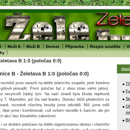
ě
Muži A
Muži B
Dorost
Přípravka
Rozpis soutěže
V
lky
Želetava B 1:0 (poločas 0:0)
Obl
nice B - Želetava B 1:0 (poločas 0:0)
 rozměrů jsme narazili na dobře bránícího soupeře, proti kterému
T
gólově prosadit. První poločas byl z obou stran velmi jalový.
Fa
si nevytvořil žádný tým. Na naší straně byla škoda nepřesně
St
y T. Mastného, jež šla nad branku. Domácí těžili především ze
raně, nicméně všechny hrozby jsme odvrátili. Míč jsme měli
Of
, lépe jsme i kombinovali, což ovšem nevedlo k šancím, ale jen
mě
h akcí bez kloudného zakončení.
Bí
a i ve druhém poločase na dobře organizovanou obranu i vlastního
ího, při útočných akcích sázeli na naše chyby, což se nakonec