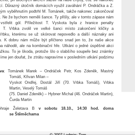
cí. Důrazný útočník domácích využil zaváhání P. Ondráčka a Z.
ným vyběhnutím podtrhl M. Tománek, takže nakonec zakončoval
. Ne že bychom neměli šance. Ty přišly, ale v tomto zápase nám
střelit gól. Příležitost T. Vyskota byla z hranice penalty
, T. Vrbka zvolil ve velké šanci místo zakončení kličky a
rbku, kterému se už skórovat nepovedlo a další náznaky ani
u. K dobru nám může být přičteno snad jen to, že naše akce
na náhodě, ale na kombinační hře. Utkání o jedné úspěšné akci
ážkou. To je škoda, protože šlo o slabšího soupeře bez známky
síme jen doufat, že ztrátu napravíme v posledním utkání podzimu
ava
: Tománek Marek – Ondráček Petr, Kos Zdeněk, Mastný
Tomáš, Křivan Milan –
Vyskot Ondřej, Dostál Jiří (70. Vrbka Tomáš), Vrbka
Martin, Veselý Tomáš
(75. Daniel Zdeněk) – Hybner Michal (46. Ondráček Martin),
Čurda Martin
sehraje Želetava B
v sobotu 18.10., 14:30 hod. doma
se Štěměchama
© 2007 | admin: Tom