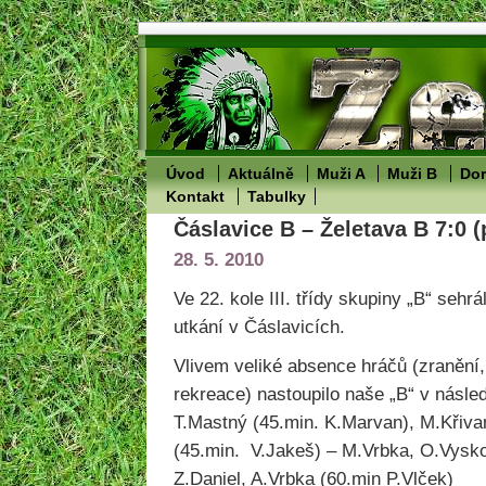
Úvod
Aktuálně
Muži A
Muži B
Dor
Kontakt
Tabulky
Čáslavice B – Želetava B 7:0 (
28. 5. 2010
Ve 22. kole III. třídy skupiny „B“ sehr
utkání v Čáslavicích.
Vlivem veliké absence hráčů (zranění, 
rekreace) nastoupilo naše „B“ v násled
T.Mastný (45.min. K.Marvan), M.Křiva
(45.min.
V.Jakeš) – M.Vrbka, O.Vysko
Z.Daniel, A.Vrbka (60.min P.Vlček)