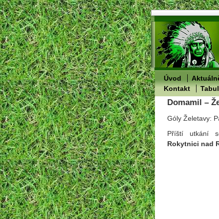
Úvod
Aktuáln
Kontakt
Tabu
Domamil – Že
Góly Želetavy: P
Příští utkání
Rokytnici nad 