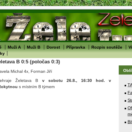
ě
Muži A
Muži B
Dorost
Přípravka
Rozpis soutěže
V
lky
letava B 0:5 (poločas 0:3)
Obl
avela Michal 4x, Forman Jiří
 sehraje Želetava B
v sobotu 26.8., 16:30 hod. v
T
Rokytnou
s místním B týmem
Fa
St
Of
mě
Bí