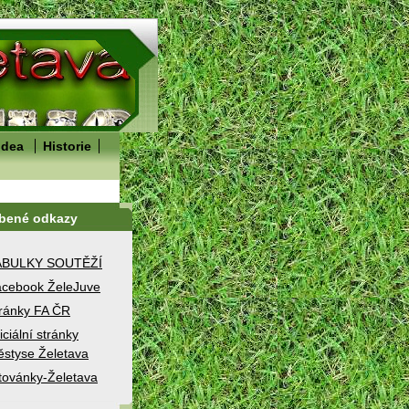
idea
Historie
íbené odkazy
ABULKY SOUTĚŽÍ
cebook ŽeleJuve
ránky FA ČR
iciální stránky
styse Želetava
továnky-Želetava