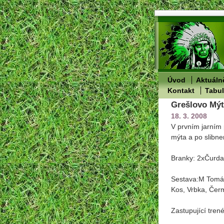
Úvod
Aktuáln
Kontakt
Tabu
Grešlovo Mýto
18. 3. 2008
V prvním jarním 
mýta a po slibne
Branky: 2xČurda
Sestava:M Tomán
Kos, Vrbka, Čerm
Zastupující tren