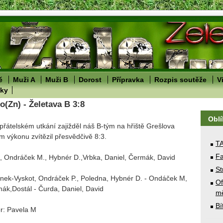
ě
Muži A
Muži B
Dorost
Přípravka
Rozpis soutěže
V
lky
(Zn) - Želetava B 3:8
Obl
přátelském utkání zajižděl náš B-tým na hřiště Grešlova
m výkonu zvítězil přesvědčivě 8:3.
T
Fa
, Ondráček M., Hybnér D.,Vrbka, Daniel, Čermák, David
St
ek-Vyskot, Ondráček P., Poledna, Hybnér D. - Ondáček M,
Of
ák,Dostál - Čurda, Daniel, David
mě
Bí
ér: Pavela M