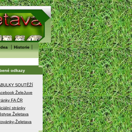
idea
Historie
íbené odkazy
ABULKY SOUTĚŽÍ
cebook ŽeleJuve
ránky FA ČR
iciální stránky
styse Želetava
továnky-Želetava