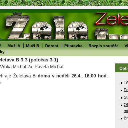
ě
Muži A
Muži B
Dorost
Přípravka
Rozpis soutěže
V
lky
eletava B 3:3 (poločas 3:1)
 Vrbka Michal 2x, Pavela Michal
Obl
sehraje Želetava B
doma
v neděli 26.4., 16:00 hod.
T
m
Fa
St
Of
mě
Bí