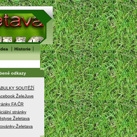
idea
Historie
íbené odkazy
ABULKY SOUTĚŽÍ
cebook ŽeleJuve
ránky FA ČR
iciální stránky
styse Želetava
továnky-Želetava