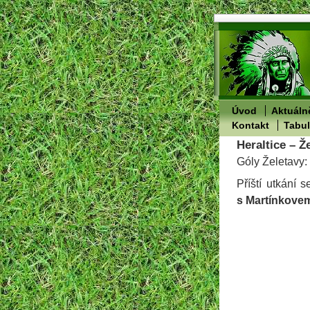
Úvod
Aktuáln
Kontakt
Tabu
Heraltice – Ž
Góly Želetavy:
Příští utkání 
s Martínkove