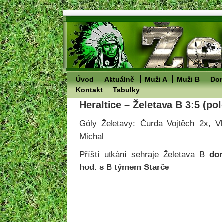
Úvod
Aktuálně
Muži A
Muži B
Dor
Kontakt
Tabulky
Heraltice – Želetava B 3:5 (po
Góly Želetavy: Čurda Vojtěch 2x, 
Michal
Příští utkání sehraje Želetava B
do
hod. s B týmem Starče