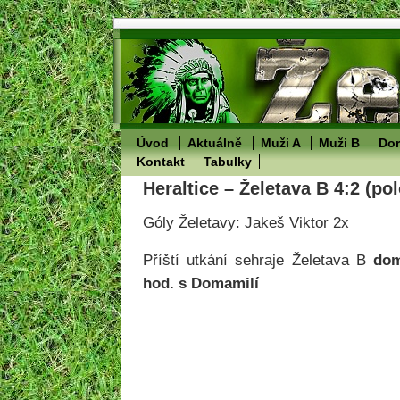
Úvod
Aktuálně
Muži A
Muži B
Dor
Kontakt
Tabulky
Heraltice – Želetava B 4:2 (po
Góly Želetavy: Jakeš Viktor 2x
Příští utkání sehraje Želetava B
do
hod. s Domamilí