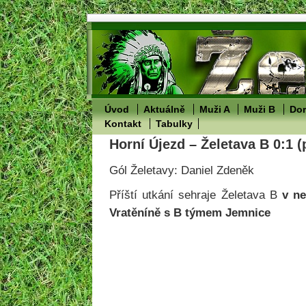
Úvod
Aktuálně
Muži A
Muži B
Dor
Kontakt
Tabulky
Horní Újezd – Želetava B 0:1 (
Gól Želetavy: Daniel Zdeněk
Příští utkání sehraje Želetava B
v ne
Vratěníně s B týmem Jemnice