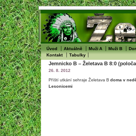
Úvod
Aktuálně
Muži A
Muži B
Dor
Kontakt
Tabulky
Jemnicko B – Želetava B 8:0 (poloča
26. 8. 2012
Příští utkání sehraje Želetava B
doma
v nedě
Lesonicemi