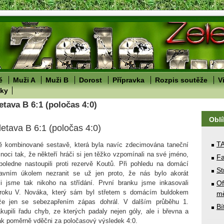
ě
Muži A
Muži B
Dorost
Přípravka
Rozpis soutěže
V
lky
etava B 6:1 (poločas 4:0)
Obl
letava B 6:1 (poločas 4:0)
T
 kombinované sestavě, která byla navíc zdecimována taneční
noci tak, že někteří hráči si jen těžko vzpomínali na své jméno,
Fa
poledne nastoupili proti rezervě Koutů. Při pohledu na domácí
St
avním úkolem nezranit se už jen proto, že nás bylo akorát
i jsme tak nikoho na střídání. První branku jsme inkasovali
Of
kroku V. Nováka, který sám byl střetem s domácím buldokem
mě
 že jen se sebezapřením zápas dohrál. V dalším průběhu 1.
Bí
upili řadu chyb, ze kterých padaly nejen góly, ale i břevna a
tak poměrně vděčni za poločasový výsledek 4:0.