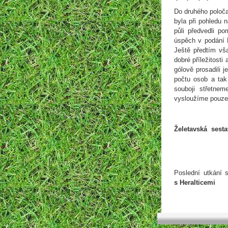
Do druhého poloča
byla při pohledu 
půli předvedli p
úspěch v podání 
Ještě předtím vš
dobré příležitosti
gólově prosadili j
počtu osob a tak
souboji střetnem
vysloužíme pouze
Želetavská sesta
Poslední utkání 
s Heralticemi