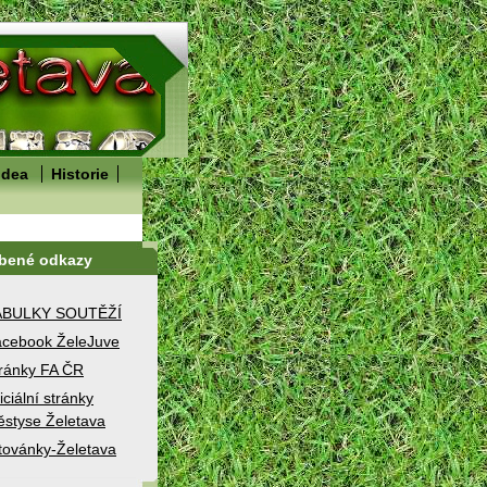
idea
Historie
íbené odkazy
ABULKY SOUTĚŽÍ
cebook ŽeleJuve
ránky FA ČR
iciální stránky
styse Želetava
továnky-Želetava