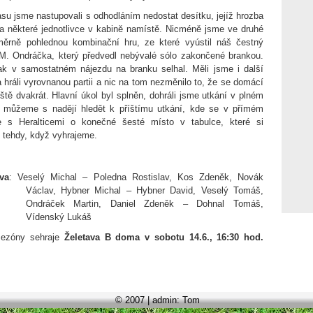
su jsme nastupovali s odhodláním nedostat desítku, jejíž hrozba
na některé jednotlivce v kabině namístě. Nicméně jsme ve druhé
oměrně pohlednou kombinační hru, ze které vyústil náš čestný
M. Ondráčka, který předvedl nebývalé sólo zakončené brankou.
ak v samostatném nájezdu na branku selhal. Měli jsme i další
 a hráli vyrovnanou partii a nic na tom nezměnilo to, že se domácí
eště dvakrát. Hlavní úkol byl splněn, dohráli jsme utkání v plném
 můžeme s nadějí hledět k příštímu utkání, kde se v přímém
e s Heralticemi o konečné šesté místo v tabulce, které si
 tehdy, když vyhrajeme.
va
: Veselý Michal – Poledna Rostislav, Kos Zdeněk, Novák
Václav, Hybner Michal – Hybner David, Veselý Tomáš,
Ondráček Martin, Daniel Zdeněk – Dohnal Tomáš,
Vídenský Lukáš
sezóny sehraje
Želetava B doma
v sobotu 14.6., 16:30 hod.
© 2007 | admin: Tom