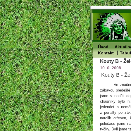
Úvod
Aktuáln
Kontakt
Tabu
Kouty B - Žel
10. 6. 2008
Kouty B - Že
Ve značně
zábavou předešlé 
jsme v neděli do
chasníky bylo hl
jedenáct a neměl
z penalty po zá
natolik otřesen,
poločasu jsme nak
tyčky. Byli jsme 