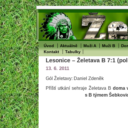
Úvod
Aktuálně
Muži A
Muži B
Dor
Kontakt
Tabulky
Lesonice – Želetava B 7:1 (pol
13. 6. 2011
Gól Želetavy: Daniel Zdeněk
Příští utkání sehraje Želetava B
doma
s B týmem Šebkovi