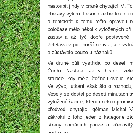
nastoupit jindy v bráně chytající M. T
obětavý výkon. Lesonické béčko touži
a tentokrát k tomu mělo opravdu b
poločase mělo několik vyložených příle
zastavila až tyč dobře postavené 
Želetava v poli horší nebyla, ale vyl
a zůstávalo pouze u náznaků.
Ve druhé půli vystřídal po deseti 
Čurdu. Nastala tak v historii žel
situace, kdy měla útočnou dvojici s
Ve vývoji utkání však šlo o rozhoduj
Veselý se dostal po deseti minutách s
vyložené šance, kterou nekompromisn
předvedl chytající gólman Michal 
zákroků z toho jeden z kategorie zá
strany domácích pouze o křečovitý
veden ve