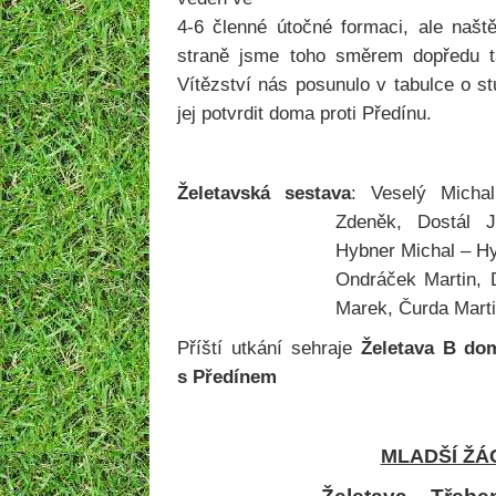
4-6 členné útočné formaci, ale našt
straně jsme toho směrem dopředu t
Vítězství nás posunulo v tabulce o s
jej potvrdit doma proti Předínu.
Želetavská sestava
: Veselý Micha
Zdeněk, Dostál J
Hybner Michal – Hy
Ondráček Martin, 
Marek, Čurda Marti
Příští utkání sehraje
Želetava B do
s Předínem
MLADŠÍ ŽÁ