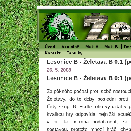
Úvod
Aktuálně
Muži A
Muži B
Dor
Kontakt
Tabulky
Lesonice B - Želetava B 0:1 (p
26. 5. 2008
Lesonice B - Želetava B 0:1 (p
Za pěkného počasí proti sobě nastoup
Želetavy, do té doby poslední proti
třídy skup. B. Podle toho vypadal v 
kvalitou hry odpovídal nejnižší sout
v ní. Je potřeba podotknout, že
sestavou, protože mnozí hráči chy