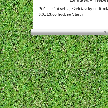
Želetava – Třebe
Příští utkání sehraje želetavský oddíl 
8.6., 13:00 hod. se Starčí
© 