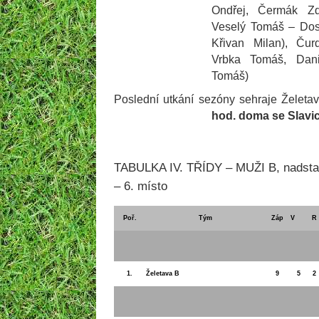
Ondřej, Čermák Zd
Veselý Tomáš – Dostá
Křivan Milan), Ču
Vrbka Tomáš, Dani
Tomáš)
Poslední utkání sezóny sehraje Želet
hod. doma se Slavi
TABULKA IV. TŘÍDY – MUŽI B, nadstav
– 6. místo
Poř.
Tým
Záp
V
R
1.
Želetava B
9
5
2