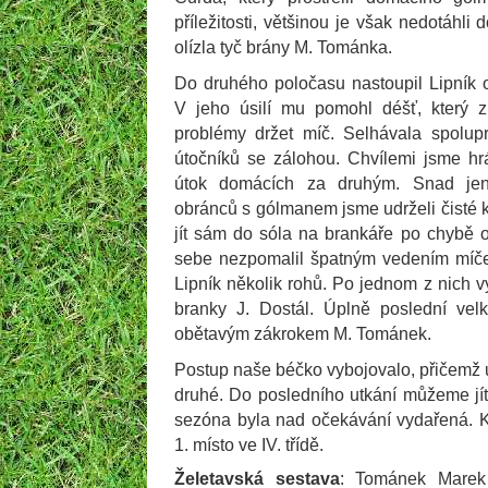
příležitosti, většinou je však nedotáhli d
olízla tyč brány M. Tománka.
Do druhého poločasu nastoupil Lipník 
V jeho úsilí mu pomohl déšť, který z
problémy držet míč. Selhávala spolup
útočníků se zálohou. Chvílemi jsme hrá
útok domácích za druhým. Snad je
obránců s gólmanem jsme udrželi čisté 
jít sám do sóla na brankáře po chybě 
sebe nezpomalil špatným vedením míče
Lipník několik rohů. Po jednom z nich 
branky J. Dostál. Úplně poslední vel
obětavým zákrokem M. Tománek.
Postup naše béčko vybojovalo, přičemž 
druhé. Do posledního utkání můžeme jít
sezóna byla nad očekávání vydařená. 
1. místo ve IV. třídě.
Želetavská sestava
: Tománek Marek