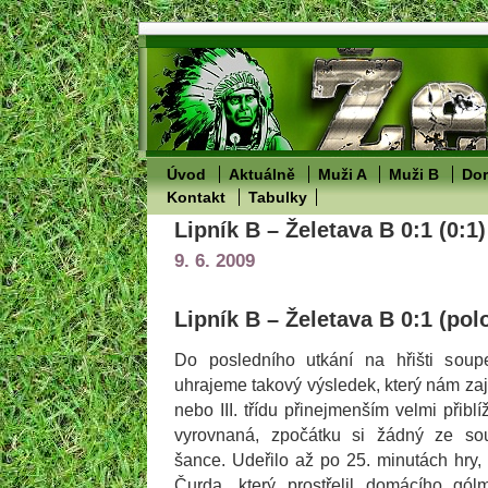
Úvod
Aktuálně
Muži A
Muži B
Dor
Kontakt
Tabulky
Lipník B – Želetava B 0:1 (0:1)
9. 6. 2009
Lipník B – Želetava B 0:1 (pol
Do posledního utkání na hřišti soup
uhrajeme takový výsledek, který nám zaj
nebo III. třídu přinejmenším velmi přibl
vyrovnaná, zpočátku si žádný ze sou
šance. Udeřilo až po 25. minutách hry,
Čurda, který prostřelil domácího gó