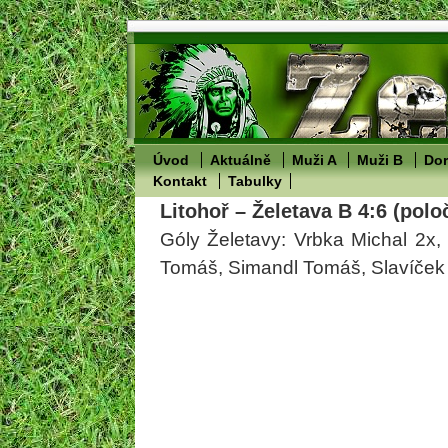
Úvod
Aktuálně
Muži A
Muži B
Dor
Kontakt
Tabulky
Litohoř – Želetava B 4:6 (polo
Góly Želetavy: Vrbka Michal 2x,
Tomáš, Simandl Tomáš, Slavíček