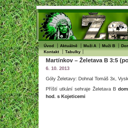
Úvod
Aktuálně
Muži A
Muži B
Dor
Kontakt
Tabulky
Martínkov – Želetava B 3:5 (po
6. 10. 2013
Góly Želetavy: Dohnal Tomáš 3x, Vysk
Příští utkání sehraje Želetava B
dom
hod. s Kojeticemi