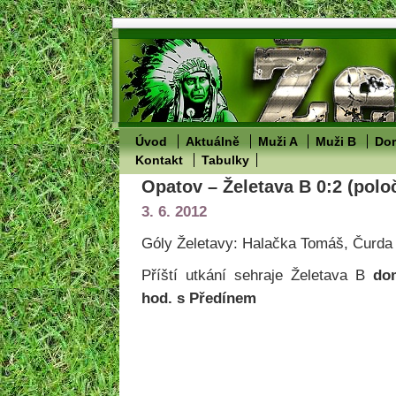
Úvod
Aktuálně
Muži A
Muži B
Dor
Kontakt
Tabulky
Opatov – Želetava B 0:2 (polo
3. 6. 2012
Góly Želetavy: Halačka Tomáš, Čurda 
Příští utkání sehraje Želetava B
do
hod. s Předínem