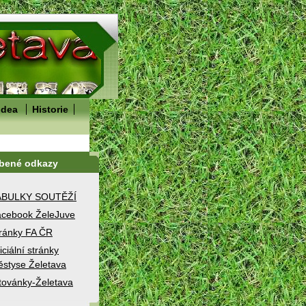
idea
Historie
íbené odkazy
ABULKY SOUTĚŽÍ
cebook ŽeleJuve
ránky FA ČR
iciální stránky
styse Želetava
továnky-Želetava