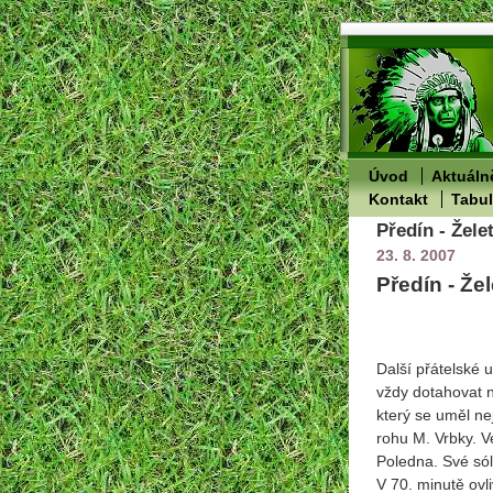
Úvod
Aktuáln
Kontakt
Tabu
Předín - Žele
23. 8. 2007
Předín - Že
Další přátelské 
vždy dotahovat n
který se uměl ne
rohu M. Vrbky. V
Poledna. Své sól
V 70. minutě ovl