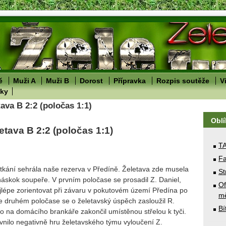
ě
Muži A
Muži B
Dorost
Přípravka
Rozpis soutěže
V
lky
tava B 2:2 (poločas 1:1)
Obl
letava B 2:2 (poločas 1:1)
T
Fa
utkání sehrála naše rezerva v Předíně. Želetava zde musela
St
áskok soupeře. V prvním poločase se prosadil Z. Daniel,
Of
jlépe zorientovat při závaru v pokutovém území Předína po
mě
e druhém poločase se o želetavský úspěch zasloužil R.
Bí
o na domácího brankáře zakončil umístěnou střelou k tyči.
ivnilo negativně hru želetavského týmu vyloučení Z.