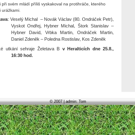
 i při svém mládí příliš vyskakoval na protihráče, kterého
i urážkami.
tava
:
Veselý Michal
– Novák Václav (80. Ondráček Petr),
Vyskot Ondřej, Hybner Michal, Štork Stanislav –
Hybner David, Vrbka Martin, Ondráček Martin,
Daniel Zdeněk – Poledna Rostislav, Kos Zdeněk
ké utkání sehraje Želetava B
v Heralticích dne 25.8.,
16:30 hod.
© 2007 | admin: Tom