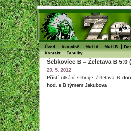
Úvod
Aktuálně
Muži A
Muži B
Dor
Kontakt
Tabulky
Šebkovice B – Želetava B 5:0 
20. 5. 2012
Příští utkání sehraje Želetava B
do
hod. s B týmem Jakubova