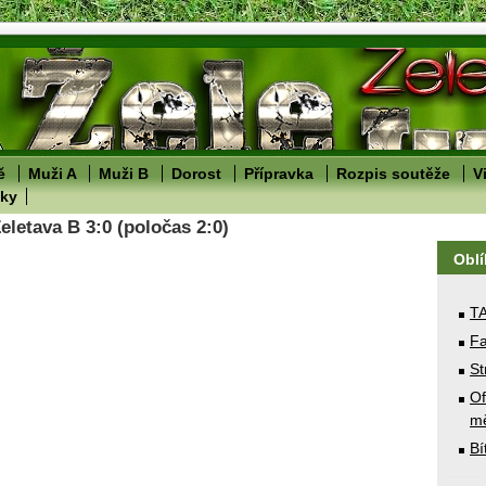
ě
Muži A
Muži B
Dorost
Přípravka
Rozpis soutěže
V
lky
letava B 3:0 (poločas 2:0)
Obl
T
Fa
St
Of
mě
Bí