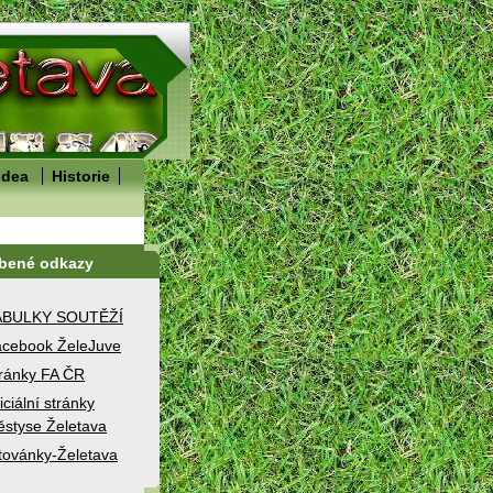
idea
Historie
íbené odkazy
ABULKY SOUTĚŽÍ
cebook ŽeleJuve
ránky FA ČR
iciální stránky
styse Želetava
továnky-Želetava