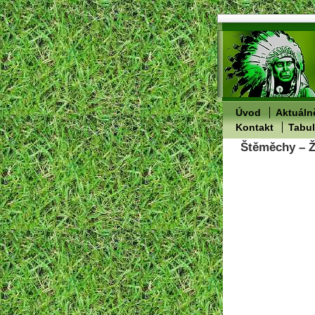
Úvod
Aktuáln
Kontakt
Tabu
Štěměchy – Že