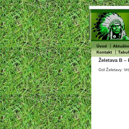
Úvod
Aktuáln
Kontakt
Tabu
Želetava B – 
Gól Želetavy: V