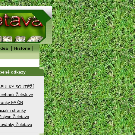
idea
Historie
íbené odkazy
ABULKY SOUTĚŽÍ
cebook ŽeleJuve
ránky FA ČR
iciální stránky
styse Želetava
továnky-Želetava