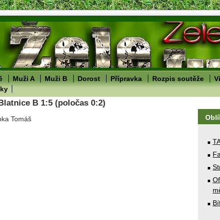
ě
Muži A
Muži B
Dorost
Přípravka
Rozpis soutěže
V
lky
Blatnice B 1:5 (poločas 0:2)
Obl
rbka Tomáš
T
Fa
St
Of
mě
Bí