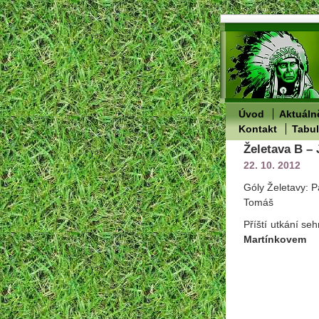
Úvod
Aktuáln
Kontakt
Tabu
Želetava B – 
22. 10. 2012
Góly Želetavy: 
Tomáš
Příští utkání se
Martínkovem