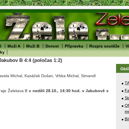
ě
Muži A
Muži B
Dorost
Přípravka
Rozpis soutěže
V
lky
Jakubov B 4:4 (poločas 1:2)
Obl
Pavela Michal, Kasáček Dušan, Vrbka Michal, Simandl
T
Fa
hraje Želetava B
v neděli 28.10., 14:30 hod. v Jakubově s
St
Of
mě
Bí