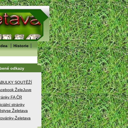
idea
Historie
íbené odkazy
ABULKY SOUTĚŽÍ
cebook ŽeleJuve
ránky FA ČR
iciální stránky
styse Želetava
továnky-Želetava