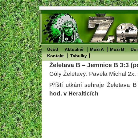
Úvod
Aktuálně
Muži A
Muži B
Dor
Kontakt
Tabulky
Želetava B – Jemnice B 3:3 (p
Góly Želetavy: Pavela Michal 2x,
Příští utkání sehraje Želetava 
hod. v Heralticích