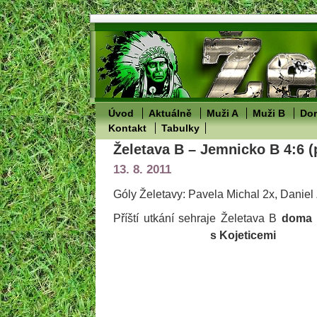
Úvod
Aktuálně
Muži A
Muži B
Dor
Kontakt
Tabulky
Želetava B – Jemnicko B 4:6 (
13. 8. 2011
Góly Želetavy: Pavela Michal 2x, Danie
Příští utkání sehraje Želetava B
doma
s Kojeticemi