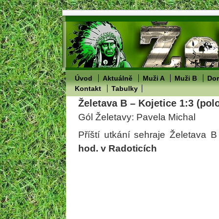
Úvod
Aktuálně
Muži A
Muži B
Dor
Kontakt
Tabulky
Želetava B – Kojetice 1:3 (pol
Gól Želetavy: Pavela Michal
Příští utkání sehraje Želetava 
hod. v Radoticích