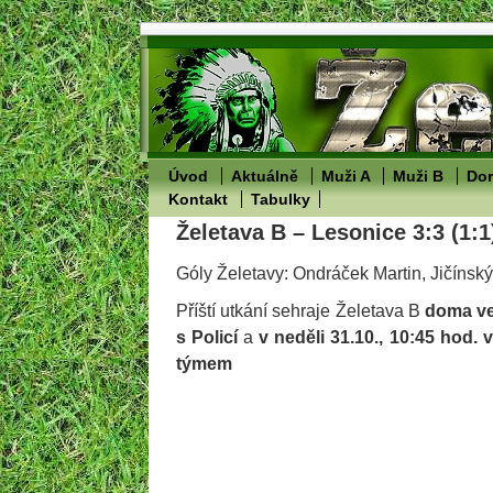
Úvod
Aktuálně
Muži A
Muži B
Dor
Kontakt
Tabulky
Želetava B – Lesonice 3:3 (1:1
Góly Želetavy: Ondráček Martin, Jičínsk
Příští utkání sehraje Želetava B
doma ve 
s Policí
a
v neděli 31.10., 10:45 hod.
týmem