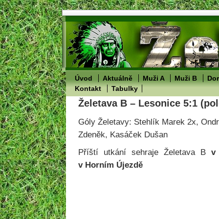
Úvod
Aktuálně
Muži A
Muži B
Dor
Kontakt
Tabulky
Želetava B – Lesonice 5:1 (pol
Góly Želetavy: Stehlík Marek 2x, Ondr
Zdeněk, Kasáček Dušan
Příští utkání sehraje Želetava B
v
v Horním Újezdě