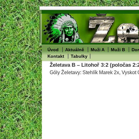
Úvod
Aktuálně
Muži A
Muži B
Dor
Kontakt
Tabulky
Želetava B – Litohoř 3:2 (poločas 2:
Góly Želetavy: Stehlík Marek 2x, Vyskot 