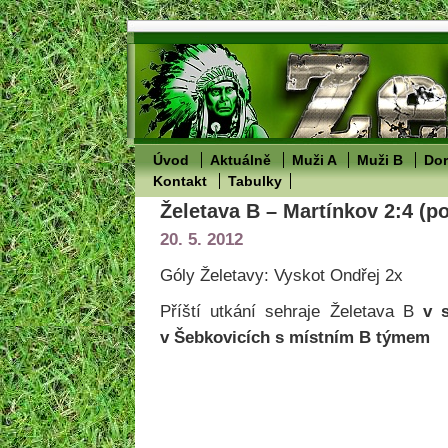
Úvod
Aktuálně
Muži A
Muži B
Dor
Kontakt
Tabulky
Želetava B – Martínkov 2:4 (po
20. 5. 2012
Góly Želetavy: Vyskot Ondřej 2x
Příští utkání sehraje Želetava B
v 
v Šebkovicích s místním B týmem