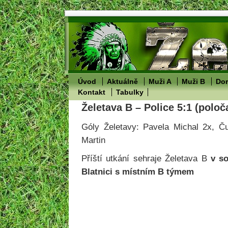
Úvod
Aktuálně
Muži A
Muži B
Dor
Kontakt
Tabulky
Želetava B – Police 5:1 (poloč
Góly Želetavy: Pavela Michal 2x, Č
Martin
Příští utkání sehraje Želetava B
v so
Blatnici s místním B týmem