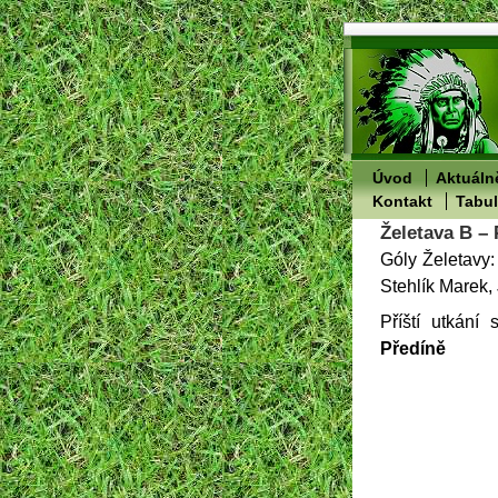
Úvod
Aktuáln
Kontakt
Tabu
Želetava B – 
Góly Želetavy
Stehlík Marek,
Příští utkání
Předíně