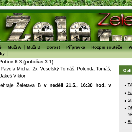
ě
Muži A
Muži B
Dorost
Přípravka
Rozpis soutěže
V
lky
Police 6:3 (poločas 3:1)
: Pavela Michal 2x, Veselský Tomáš, Polenda Tomáš,
Obl
 Jakeš Viktor
T
 sehraje Želetava B
v neděli 21.5., 16:30 hod. v
Fa
St
Of
mě
Bí