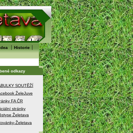
idea
Historie
íbené odkazy
ABULKY SOUTĚŽÍ
cebook ŽeleJuve
ránky FA ČR
iciální stránky
styse Želetava
továnky-Želetava