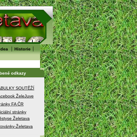
idea
Historie
íbené odkazy
ABULKY SOUTĚŽÍ
cebook ŽeleJuve
ránky FA ČR
iciální stránky
styse Želetava
továnky-Želetava