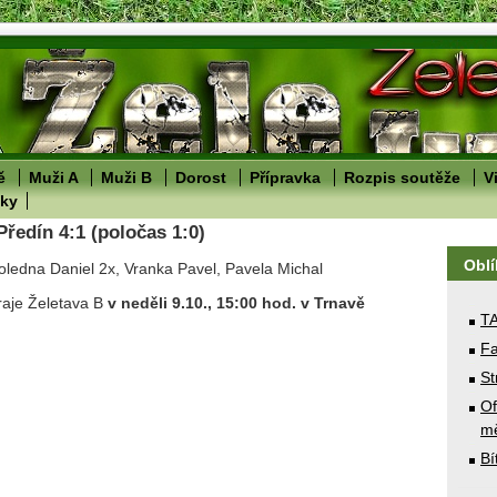
ě
Muži A
Muži B
Dorost
Přípravka
Rozpis soutěže
V
lky
Předín 4:1 (poločas 1:0)
Obl
oledna Daniel 2x, Vranka Pavel, Pavela Michal
hraje Želetava B
v neděli 9.10., 15:00 hod. v Trnavě
T
Fa
St
Of
mě
Bí