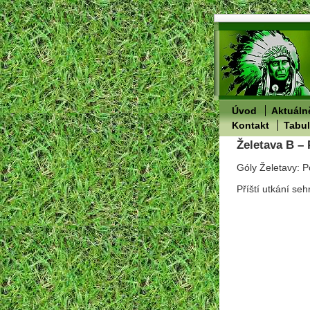
Úvod
Aktuáln
Kontakt
Tabu
Želetava B – 
Góly Želetavy: P
Příští utkání se