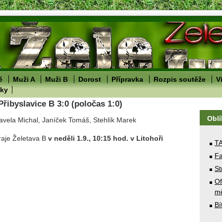
ě
Muži A
Muži B
Dorost
Přípravka
Rozpis soutěže
V
lky
Přibyslavice B 3:0 (poločas 1:0)
Obl
avela Michal, Janíček Tomáš, Stehlík Marek
hraje Želetava B
v neděli 1.9., 10:15 hod. v Litohoři
T
Fa
St
Of
mě
Bí