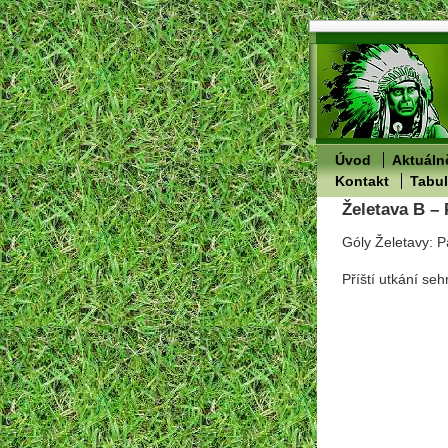
Úvod
Aktuáln
Kontakt
Tabu
Želetava B – 
Góly Želetavy: P
Příští utkání se