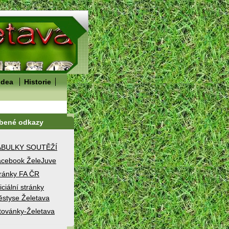
idea
Historie
íbené odkazy
ABULKY SOUTĚŽÍ
cebook ŽeleJuve
ránky FA ČR
iciální stránky
styse Želetava
továnky-Želetava