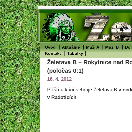
Úvod
Aktuálně
Muži A
Muži B
Dor
Kontakt
Tabulky
Želetava B – Rokytnice nad R
(poločas 0:1)
16. 4. 2012
Příští utkání sehraje Želetava B
v nedě
v Radoticích