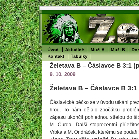
Úvod
Aktuálně
Muži A
Muži B
Dor
Kontakt
Tabulky
Želetava B – Čáslavce B 3:1 (
9. 10. 2009
Želetava B – Čáslavce B 3:1 
Čáslavické béčko se v úvodu utkání prez
hrou. To nám dělalo zpočátku problé
zápasu ukončil pohlednou střelou do ši
M. Čurda. Další stoprocentní příležito
Vrbka a M. Ondráček, kterému se podařil