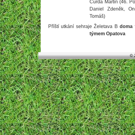
Čurda Martin (46. Po
Daniel Zdeněk, On
Tomáš)
Příští utkání sehraje Želetava B
doma
týmem Opatova
© 