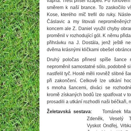
vápna. Trest přišel vzápětí. Po rohovém
směrem k naší brance. To zaskočilo v
Kose, kterého míč trefil do ruky. Nás
Čáslavic a my litovali neproměněných
koncem ale Z. Daniel využil chyby obra
proměnil v rozhodující gól. K němu přid
přihrávku na J. Dostála, jenž ještě 
dvěma krásnými kličkami obešel obránce
Druhý poločas přinesl spíše šance 
neproměnil samostatné sólo, podobně si 
nastřelil tyč. Hosté měli rovněž slibné š
při zakončení. Celkově lze utkání ho
s mnoha šancemi, diváci se rozhodně 
kromě získaných bodů lze spatřovat v t
prosadili a utkání rozhodli naši béčkaři, n
Želetavská sestava
:
Tománek Mar
Zdeněk, Veselý 
Vyskot Ondřej, Vrbka