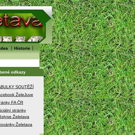
idea
Historie
íbené odkazy
ABULKY SOUTĚŽÍ
cebook ŽeleJuve
ránky FA ČR
iciální stránky
styse Želetava
továnky-Želetava