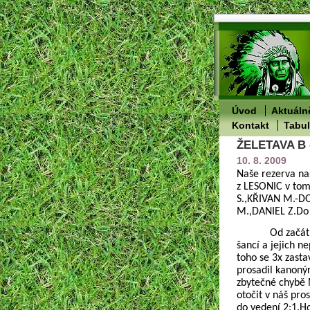
Úvod
Aktuáln
Kontakt
Tabu
ŽELETAVA B –
10. 8. 2009
Naše rezerva nas
z LESONIC v to
S.,KŘIVAN M.-D
M.,DANIEL Z.Do 
Od začát
šancí a jejich 
toho se 3x zasta
prosadil kanoný
zbytečné chybě 
otočit v náš pr
do vedení 2:1.Ho