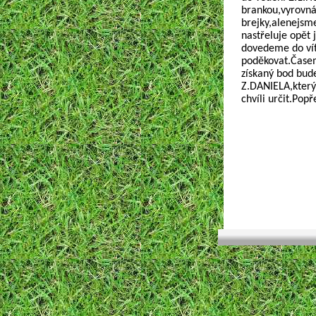
brankou,vyrovná
brejky,alenejsme
nastřeluje opět 
dovedeme do ví
poděkovat.Časem
získaný bod bude
Z.DANIELA,který 
chvíli určit.Pop