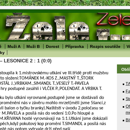
ě
Muži A
Muži B
Dorost
Přípravka
Rozpis soutěže
V
lky
 LESONICE 2 : 1 (0:0)
Obl
toupila k 1.mistrovskému utkání ve III.třídě proti mužstvu
mto složení:TOMÁNEK M.-KOS Z.,MASTNÝ T.,ŠTORK
OSTÁL J.,VRBKAM.,SIMANDL T.,VESELÝ T.-PAVELA
T
hry postupně zasáhli i VLČEK P.,POLENDAT. A VRBKA T.
Fa
ku bylo utkání vyrovnané,postupně jsme se dostávali do
St
neproměnění nás v závěru mohlo mrzet(měli jsme 5šancí,z
Of
vil balon o tyčku branky).Naštěstí v úvodu 2.poločasu se
mě
r M.PAVELA a posílá nás do vedení 1:0.Po hloupé a
M.KŘIVANA hosté vyrovnávají na 1:1.Utkání jsme dokázali
Bí
ospěch,když pokutový kop promění T.SIMANDL a posílá nás
sté nás potom vytrvale drží před naší