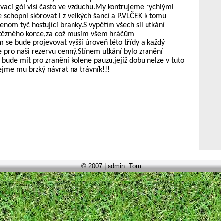
vací gól visí často ve vzduchu.My kontrujeme rychlými
 schopni skórovat i z velkých šancí a P.VLČEK k tomu
jenom tyč hostující branky.S vypětím všech sil utkání
tězného konce,za což musím všem hráčům
 se bude projevovat vyšší úroveň této třídy a každý
 pro naši rezervu cenný.Stínem utkání bylo zranění
bude mít pro zranění kolene pauzu,jejíž dobu nelze v tuto
řejme mu brzký návrat na trávník!!!
© 2007 | admin: Tom