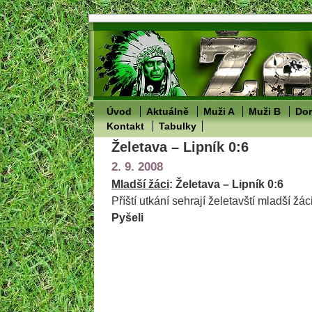
Úvod
Aktuálně
Muži A
Muži B
Dor
Kontakt
Tabulky
Želetava – Lipník 0:6
2. 9. 2008
Mladší žáci
: Želetava – Lipník 0:6
Příští utkání sehrají želetavští mladší žác
Pyšeli