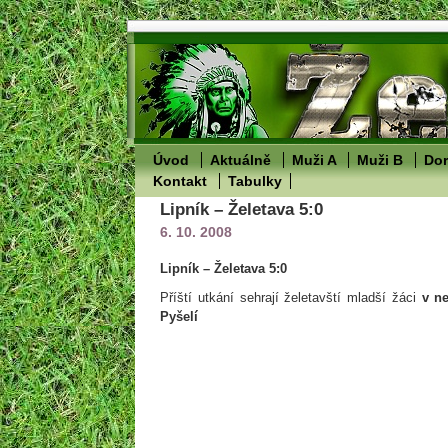
Úvod
Aktuálně
Muži A
Muži B
Dor
Kontakt
Tabulky
Lipník – Želetava 5:0
6. 10. 2008
Lipník – Želetava 5:0
Příští utkání sehrají želetavští mladší žáci
v ne
Pyšelí