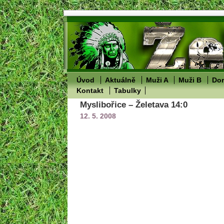
Úvod
Aktuálně
Muži A
Muži B
Dor
Kontakt
Tabulky
Myslibořice – Želetava 14:0
12. 5. 2008