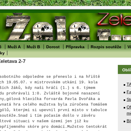
ě
Muži A
Muži B
Dorost
Přípravka
Rozpis soutěže
V
lky
eletava 2-7
Obl
sobotního odpoledne se přeneslo i na hřiště
ch
19.05.07. v mistrovském utkání 19. kola
T
ších žáků, kdy naši hráči (1.) s 6. týmem
Fa
du prohrávali 1:0. Zvláště bojovné nasazení
ny
,gólová hlavička
forvarda
Pavla Dvořáka a
St
vnatá hra celého mužstva byla zúročena Tomášem
Of
ólů, kterými si upevnil první místo v tabulce
mě
soutěže.Snad i tím počasím došlo v závěru
Bí
ltové situaci v našem území jen již ku
epříjemného skóre pro domácí.Mužstvo tentokrát