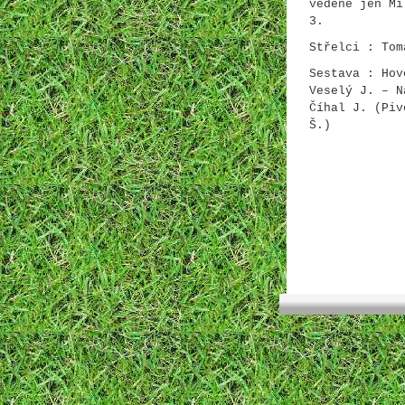
vedené jen M
3.
Střelci : To
Sestava : Hov
Veselý J. – 
Č
íhal
J. (
Piv
Š.)