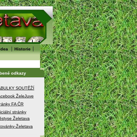
idea
Historie
íbené odkazy
ABULKY SOUTĚŽÍ
cebook ŽeleJuve
ránky FA ČR
iciální stránky
styse Želetava
továnky-Želetava