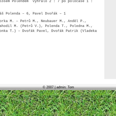
ilošem
Polendem
vyhrálo 2 : 7
po poločase 1 :
máš
Polenda
– 6, Pavel Dvořák – 1
orka M. – Petrů M., Neubauer M., Anděl P.,
Nahodil M. (Petrů V.),
Polenda
T.,
Poledna
M.,
onka
T.) – Dvořák Pavel, Dvořák Patrik (
Vladeka
© 2007 | admin: Tom