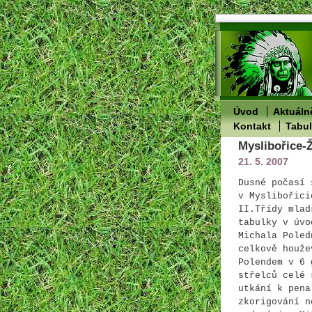
Úvod
Aktuáln
Kontakt
Tabu
Myslibořice-Ž
21. 5. 2007
Dusné počasí 
v
Myslibořici
II.Třídy mlad
tabulky v úvo
Michala
Poled
celkově houže
Polendem
v 6 g
střelců celé 
utkání k pena
zkorigování n