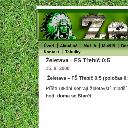
Úvod
Aktuálně
Muži A
Muži B
Dor
Kontakt
Tabulky
Želetava - FS Třebíč 0:5
15. 9. 2008
Želetava – FŠ Třebíč 0:5 (poločas 0:
Příští utkání sehrají želetavští mladš
hod. doma se Starčí