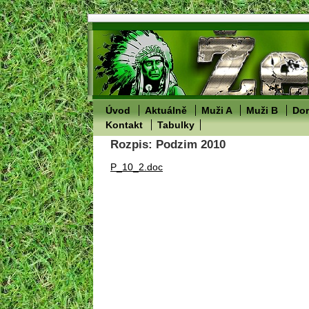
Úvod
Aktuálně
Muži A
Muži B
Dor
Kontakt
Tabulky
Rozpis: Podzim 2010
P_10_2.doc